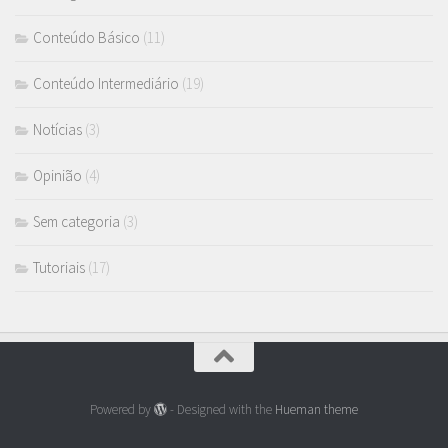
Conteúdo Básico
(11)
Conteúdo Intermediário
(19)
Notícias
(3)
Opinião
(4)
Sem categoria
(3)
Tutoriais
(17)
Powered by
- Designed with the
Hueman theme