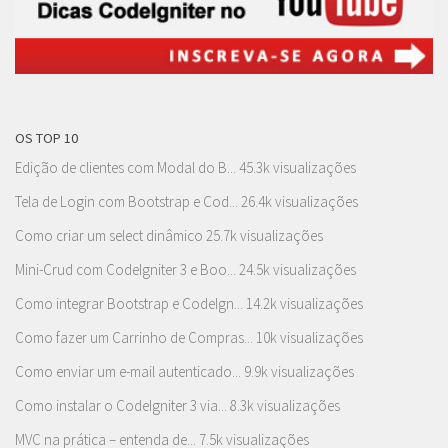
OS TOP 10
Edição de clientes com Modal do B...
45.3k visualizações
Tela de Login com Bootstrap e Cod...
26.4k visualizações
Como criar um select dinâmico
25.7k visualizações
Mini-Crud com CodeIgniter 3 e Boo...
24.5k visualizações
Como integrar Bootstrap e CodeIgn...
14.2k visualizações
Como fazer um Carrinho de Compras...
10k visualizações
Como enviar um e-mail autenticado...
9.9k visualizações
Como instalar o CodeIgniter 3 via...
8.3k visualizações
MVC na prática – entenda de...
7.5k visualizações