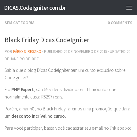
DICAS.CodeIgniter.com.br
Skip to content
SEM CATEGORIA
0 COMMENTS
Black Friday Dicas CodeIgniter
POR
FÁBIO S. RESZKO
· PUBLISHED
26 DE NOVEMBRO DE 2015
· UPDATED
20
DE JANEIRO DE 2017
Sabia que o blog Dicas CodeIgniter tem um curso exclusivo sobre
CodeIgniter?
É o
PHP Expert
, são 59 vídeos divididos em 11 módulos que
normalmente custa R$297 reais.
Porém, amanhã, no Black Friday faremos uma promoção que dará
um
desconto incrível no curso.
Para você participar, basta você cadastrar seu e-mail no link abaixo: