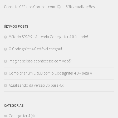
Consulta CEP dos Correios com JQu...
6.3k visualizações
ÚLTIMOS POSTS
Método SPARK – Aprenda CodeIgniter 4.0 à fundo!
O CodeIgniter 4.0 estável chegou!
Imagine se isso acontecesse com você?
Como criar um CRUD com o CodeIgniter 4.0 – beta 4
Atualizando da versão 3.x para 4.x
CATEGORIAS
CodeIgniter 4
(4)